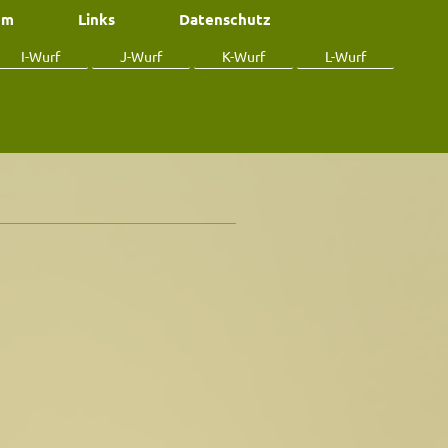
um
Links
Datenschutz
I-Wurf
J-Wurf
K-Wurf
L-Wurf