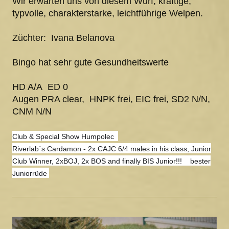
Wir erwarten uns von diesem Wurf, kräftige,
typvolle, charakterstarke, leichtführige Welpen.
Züchter: Ivana Belanova
Bingo hat sehr gute Gesundheitswerte
HD A/A ED 0
Augen PRA clear, HNPK frei, EIC frei, SD2 N/N,
CNM N/N
Club & Special Show Humpolec
Riverlab´s Cardamon - 2x CAJC 6/4 males in his class, Junior
Club Winner, 2xBOJ, 2x BOS and finally BIS Junior!!! bester
Juniorrüde