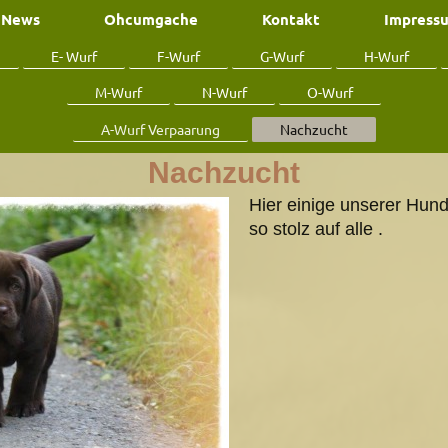
News
Ohcumgache
Kontakt
Impress
E- Wurf
F-Wurf
G-Wurf
H-Wurf
M-Wurf
N-Wurf
O-Wurf
A-Wurf Verpaarung
Nachzucht
Nachzucht
Hier einige unserer Hund
so stolz auf alle .