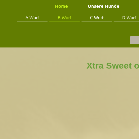
Home
Unsere Hunde
A-Wurf
B-Wurf
C-Wurf
D-Wurf
Xtra Sweet 