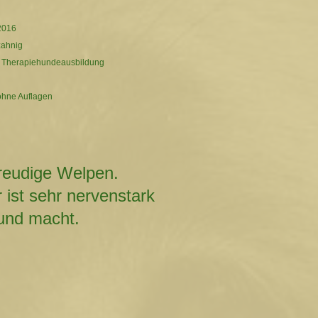
 2016
zahnig
, Therapiehundeausbildung
ohne Auflagen
freudige Welpen.
 ist sehr nervenstark
und macht.