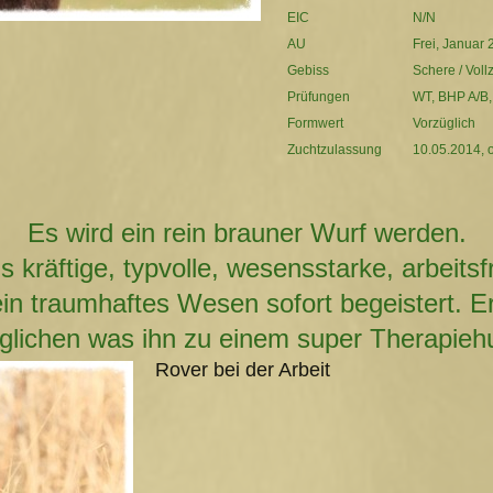
EIC
N/N
AU
Frei, Januar
Gebiss
Schere / Voll
Prüfungen
WT
, BHP A/B
Formwert
Vorzüglich
Zuchtzulassung
10.05.2014, 
Es wird ein rein brauner Wurf werden.
s kräftige, typvolle, wesensstarke, arbeits
in traumhaftes Wesen sofort begeistert. Er
glichen was ihn zu einem super Therapieh
Rover bei der Arbeit