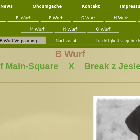
News
Ohcumgache
Kontakt
Impress
E- Wurf
F-Wurf
G-Wurf
H-Wurf
M-Wurf
N-Wurf
O-Wurf
B-Wurf Verpaarung
Nachzucht
Trächtigkeitstagebuc
B Wurf
of Main-Square X Break z Jesi