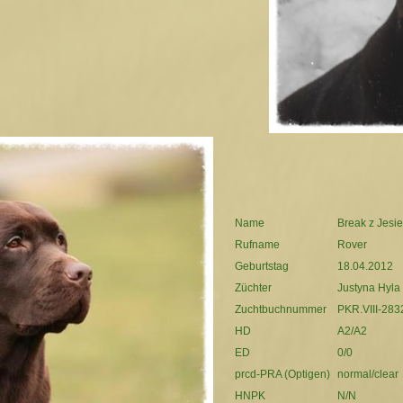
Name
Break z Jesi
Rufname
Rover
Geburtstag
18.04.2012
Züchter
Justyna Hyla 
Zuchtbuchnummer
PKR.VIII-283
HD
A2/A2
ED
0/0
prcd-PRA (Optigen)
normal/clear
HNPK
N/N