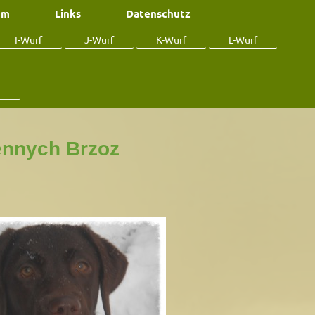
um
Links
Datenschutz
I-Wurf
J-Wurf
K-Wurf
L-Wurf
h
ennych Brzoz